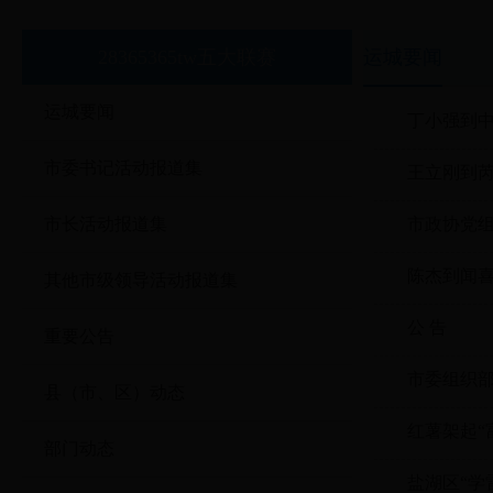
28365365tw五大联赛
运城要闻
运城要闻
丁小强到
市委书记活动报道集
王立刚到
市长活动报道集
市政协党
陈杰到闻
其他市级领导活动报道集
公 告
重要公告
市委组织
县（市、区）动态
红薯架起“
部门动态
盐湖区“学